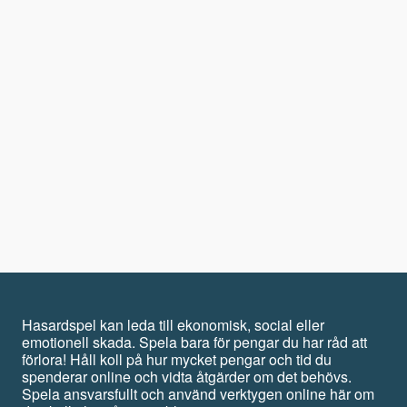
Hasardspel kan leda till ekonomisk, social eller
emotionell skada. Spela bara för pengar du har råd att
förlora! Håll koll på hur mycket pengar och tid du
spenderar online och vidta åtgärder om det behövs.
Spela ansvarsfullt och använd verktygen online här om