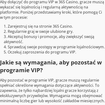
Aby dołączyć do programu VIP w 365 Casino, gracze muszą
wykazać się lojalnością i regularną aktywnością na
platformie. Poniżej przedstawiamy kroki, które pomogą Ci
w tym procesie:
Zarejestruj się na stronie 365 Casino.
Regularnie graj w swoje ulubione gry.
Akceptuj bonusy i promocje, aby zwiększyć swoją
aktywność.
Sprawdzaj swoje postępy w programie lojalnościowym.
Oczekuj zaproszenia do programu VIP.
Jakie są wymagania, aby pozostać w
programie VIP?
Aby pozostać w programie VIP, gracze muszą regularnie
spełniać określone wymagania dotyczące aktywności. To
zapewnia, że tylko najbardziej lojalni gracze korzystają z
ekskluzywnych przywilejów. Wymagania mogą obejmować
minimalną liczbę gier lub wysokość zakładów miesięcznych.