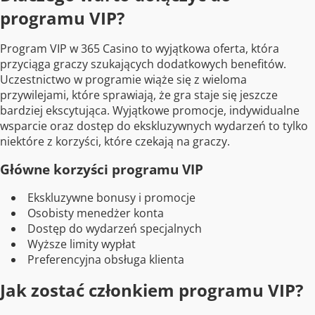
programu VIP?
Program VIP w 365 Casino to wyjątkowa oferta, która
przyciąga graczy szukających dodatkowych benefitów.
Uczestnictwo w programie wiąże się z wieloma
przywilejami, które sprawiają, że gra staje się jeszcze
bardziej ekscytująca. Wyjątkowe promocje, indywidualne
wsparcie oraz dostęp do ekskluzywnych wydarzeń to tylko
niektóre z korzyści, które czekają na graczy.
Główne korzyści programu VIP
Ekskluzywne bonusy i promocje
Osobisty menedżer konta
Dostęp do wydarzeń specjalnych
Wyższe limity wypłat
Preferencyjna obsługa klienta
Jak zostać członkiem programu VIP?