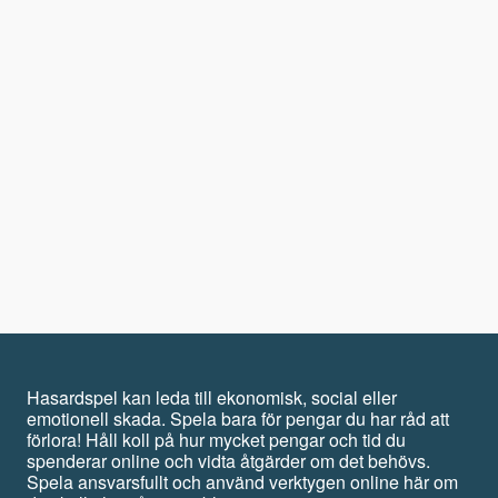
Hasardspel kan leda till ekonomisk, social eller
emotionell skada. Spela bara för pengar du har råd att
förlora! Håll koll på hur mycket pengar och tid du
spenderar online och vidta åtgärder om det behövs.
Spela ansvarsfullt och använd verktygen online här om