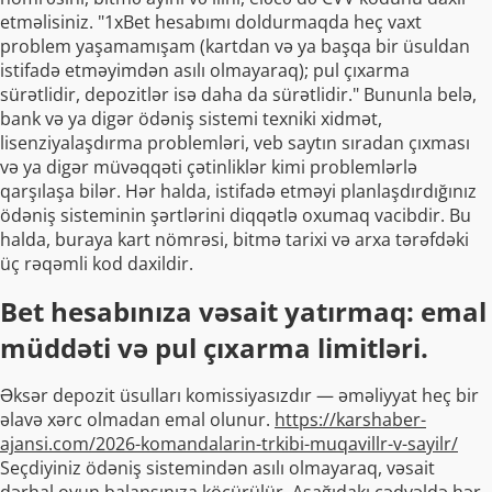
etməlisiniz. "1xBet hesabımı doldurmaqda heç vaxt
problem yaşamamışam (kartdan və ya başqa bir üsuldan
istifadə etməyimdən asılı olmayaraq); pul çıxarma
sürətlidir, depozitlər isə daha da sürətlidir." Bununla belə,
bank və ya digər ödəniş sistemi texniki xidmət,
lisenziyalaşdırma problemləri, veb saytın sıradan çıxması
və ya digər müvəqqəti çətinliklər kimi problemlərlə
qarşılaşa bilər. Hər halda, istifadə etməyi planlaşdırdığınız
ödəniş sisteminin şərtlərini diqqətlə oxumaq vacibdir. Bu
halda, buraya kart nömrəsi, bitmə tarixi və arxa tərəfdəki
üç rəqəmli kod daxildir.
Bet hesabınıza vəsait yatırmaq: emal
müddəti və pul çıxarma limitləri.
Əksər depozit üsulları komissiyasızdır — əməliyyat heç bir
əlavə xərc olmadan emal olunur.
https://karshaber-
ajansi.com/2026-komandalarin-trkibi-muqavillr-v-sayilr/
Seçdiyiniz ödəniş sistemindən asılı olmayaraq, vəsait