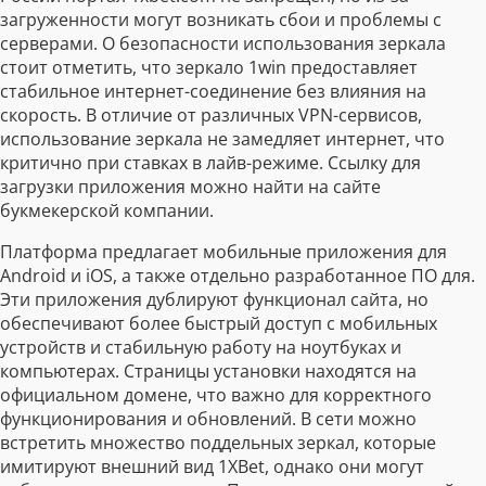
загруженности могут возникать сбои и проблемы с
серверами. О безопасности использования зеркала
стоит отметить, что зеркало 1win предоставляет
стабильное интернет-соединение без влияния на
скорость. В отличие от различных VPN-сервисов,
использование зеркала не замедляет интернет, что
критично при ставках в лайв-режиме. Ссылку для
загрузки приложения можно найти на сайте
букмекерской компании.
Платформа предлагает мобильные приложения для
Android и iOS, а также отдельно разработанное ПО для.
Эти приложения дублируют функционал сайта, но
обеспечивают более быстрый доступ с мобильных
устройств и стабильную работу на ноутбуках и
компьютерах. Страницы установки находятся на
официальном домене, что важно для корректного
функционирования и обновлений. В сети можно
встретить множество поддельных зеркал, которые
имитируют внешний вид 1XBet, однако они могут