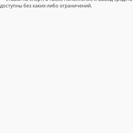
доступны без каких-либо ограничений.