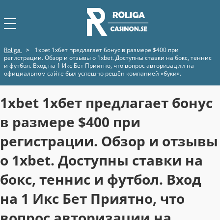
Roliga
>
1xbet 1хбет предлагает бонус в размере $400 при
регистрации. Обзор и отзывы о 1xbet. Доступны ставки на бокс, теннис
и футбол. Вход на 1 Икс Бет Приятно, что вопрос авторизации на
официальном сайте был успешно решён компанией «буки».
1xbet 1хбет предлагает бонус
в размере $400 при
регистрации. Обзор и отзывы
о 1xbet. Доступны ставки на
бокс, теннис и футбол. Вход
на 1 Икс Бет Приятно, что
вопрос авторизации на