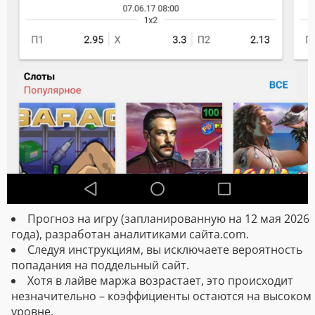
Прогноз на игру (запланированную на 12 мая 2026
года), разработан аналитиками сайта.com.
Следуя инструкциям, вы исключаете вероятность
попадания на поддельный сайт.
Хотя в лайве маржа возрастает, это происходит
незначительно – коэффициенты остаются на высоком
уровне.