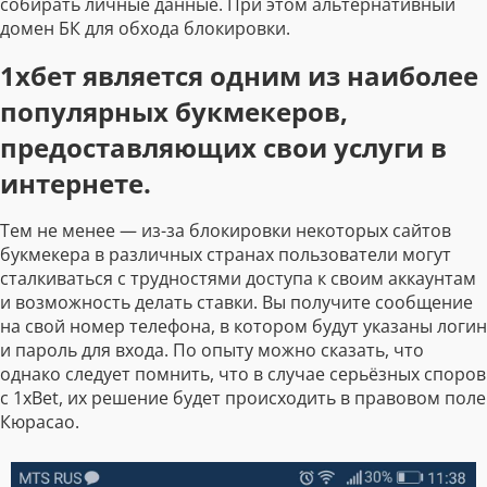
собирать личные данные. При этом альтернативный
домен БК для обхода блокировки.
1хбет является одним из наиболее
популярных букмекеров,
предоставляющих свои услуги в
интернете.
Тем не менее — из-за блокировки некоторых сайтов
букмекера в различных странах пользователи могут
сталкиваться с трудностями доступа к своим аккаунтам
и возможность делать ставки. Вы получите сообщение
на свой номер телефона, в котором будут указаны логин
и пароль для входа. По опыту можно сказать, что
однако следует помнить, что в случае серьёзных споров
с 1xBet, их решение будет происходить в правовом поле
Кюрасао.