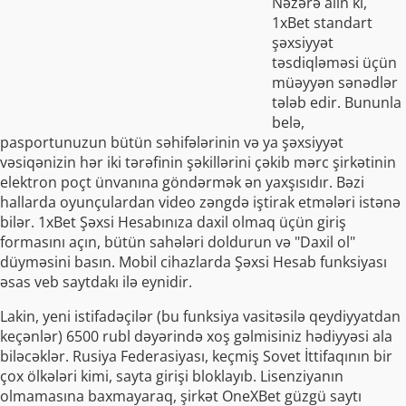
Nəzərə alın ki,
1xBet standart
şəxsiyyət
təsdiqləməsi üçün
müəyyən sənədlər
tələb edir. Bununla
belə,
pasportunuzun bütün səhifələrinin və ya şəxsiyyət
vəsiqənizin hər iki tərəfinin şəkillərini çəkib mərc şirkətinin
elektron poçt ünvanına göndərmək ən yaxşısıdır. Bəzi
hallarda oyunçulardan video zəngdə iştirak etmələri istənə
bilər. 1xBet Şəxsi Hesabınıza daxil olmaq üçün giriş
formasını açın, bütün sahələri doldurun və "Daxil ol"
düyməsini basın. Mobil cihazlarda Şəxsi Hesab funksiyası
əsas veb saytdakı ilə eynidir.
Lakin, yeni istifadəçilər (bu funksiya vasitəsilə qeydiyyatdan
keçənlər) 6500 rubl dəyərində xoş gəlmisiniz hədiyyəsi ala
biləcəklər. Rusiya Federasiyası, keçmiş Sovet İttifaqının bir
çox ölkələri kimi, sayta girişi bloklayıb. Lisenziyanın
olmamasına baxmayaraq, şirkət OneXBet güzgü saytı