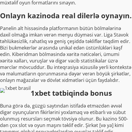
müxtəlif oyun formatlarını sınayın.
Onlayn kazinoda real dilerlə oynayın.
Panelin alt hissəsində platformanın bütün bölmələrinə
daxil olmağa imkan verən menyu düyməsi var. Liga Stavok
təhlükəsizlik, rahatlıq və geniş çeşiddə təkliflər təqdim edir.
Bizi bukmekerlər arasında unikal edən üstünlükləri kəşf
edin. Kiberidman bölməsində xəritə nəticələri, ümumi
xəritə xalları, vuruşlar və digər vacib statistikalar üzrə
mərclər mövcuddur. Bu inteqrasiya xüsusilə yerli kontekstə
və məlumatların qorunmasına dəyər verən böyük şirkətlər,
onlayn mağazalar və dövlət xidmətləri üçün faydalıdır.
1xbet tətbiqində bonus
Buna görə də, güzgü saytından istifadə etməzdən əvvəl
digər oyunçuların fikirlərini yoxlamaq və etibarlı və sübut
olunmuş resursları seçmək tövsiyə olunur. Bu kazino 500-
dən çox slot və oyun maşını təklif edir. Şirkət [və ya] kimi
tanınmış qlobal provayderlərdən oyunlar təklif edir.