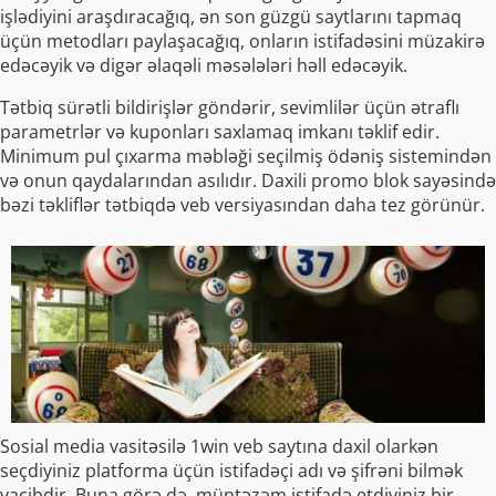
işlədiyini araşdıracağıq, ən son güzgü saytlarını tapmaq
üçün metodları paylaşacağıq, onların istifadəsini müzakirə
edəcəyik və digər əlaqəli məsələləri həll edəcəyik.
Tətbiq sürətli bildirişlər göndərir, sevimlilər üçün ətraflı
parametrlər və kuponları saxlamaq imkanı təklif edir.
Minimum pul çıxarma məbləği seçilmiş ödəniş sistemindən
və onun qaydalarından asılıdır. Daxili promo blok sayəsində
bəzi təkliflər tətbiqdə veb versiyasından daha tez görünür.
Sosial media vasitəsilə 1win veb saytına daxil olarkən
seçdiyiniz platforma üçün istifadəçi adı və şifrəni bilmək
vacibdir. Buna görə də, müntəzəm istifadə etdiyiniz bir