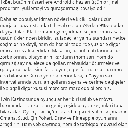
1xBet bütün müştərilərə Android cihazları üçün orijinal
proqramı yükləməyi və quraşdırmağı tövsiyə edir.
Daha az populyar idman növləri və kiçik liqalar üçün
marjalar bazar standartı hesab edilən 7%-dən 9%-ə qədər
dəyişə bilər. Platformanın geniş idman seçimi onun əsas
üstünlüklərindən biridir. İstifadəçilər yalnız standart nəticə
seçimlərinə deyil, həm də hər bir tədbirdə yüzlərlə digər
mərcə çıxış əldə edirlər. Məsələn, futbol matçlarında künc
zərbələrinin, ofsaydların, kartların (həm sarı, həm də
qırmızı) sayına, eləcə də qollar, məhsuldar ötürmələr və
qapıya zərbələr kimi fərdi oyunçu performanslarına mərc
edə bilərsiniz. Xokkeydə isə periodlara, müəyyən vaxt
intervallarında vurulan qolların sayına və cərimə dəqiqələri
ilə əlaqəli digər xüsusi mərclərə mərc edə bilərsiniz.
1win Kazinosunda oyunçular hər biri üslub və mövzu
baxımından unikal olan geniş çeşiddə oyun seçimləri tapa
biləcəklər. Oyunçular üçün ilk addım paket stilini seçməkdir.
Omaha, Stud, Çin Pokeri, Draw və Pineapple oyunlarını
araşdırın. Həm veb saytında, həm də tətbiqdə mövcud olan