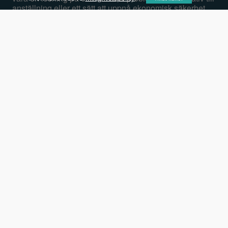
anställning eller ett sätt att uppnå ekonomisk säkerhet.
Spela för skojs skull, inte för att vinna
När det roliga slutar SLUTA