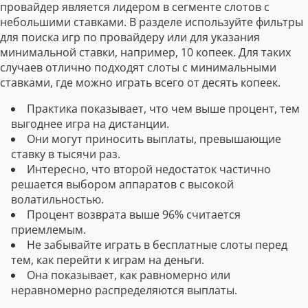
провайдер является лидером в сегменте слотов с
небольшими ставками. В разделе используйте фильтры
для поиска игр по провайдеру или для указания
минимальной ставки, например, 10 копеек. Для таких
случаев отлично подходят слоты с минимальными
ставками, где можно играть всего от десять копеек.
Практика показывает, что чем выше процент, тем
выгоднее игра на дистанции.
Они могут приносить выплаты, превышающие
ставку в тысячи раз.
Интересно, что второй недостаток частично
решается выбором аппаратов с высокой
волатильностью.
Процент возврата выше 96% считается
приемлемым.
Не забывайте играть в бесплатные слоты перед
тем, как перейти к играм на деньги.
Она показывает, как равномерно или
неравномерно распределяются выплаты.