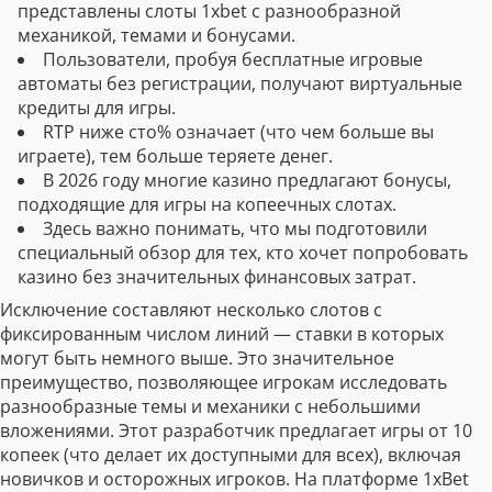
представлены слоты 1xbet с разнообразной
механикой, темами и бонусами.
Пользователи, пробуя бесплатные игровые
автоматы без регистрации, получают виртуальные
кредиты для игры.
RTP ниже сто% означает (что чем больше вы
играете), тем больше теряете денег.
В 2026 году многие казино предлагают бонусы,
подходящие для игры на копеечных слотах.
Здесь важно понимать, что мы подготовили
специальный обзор для тех, кто хочет попробовать
казино без значительных финансовых затрат.
Исключение составляют несколько слотов с
фиксированным числом линий — ставки в которых
могут быть немного выше. Это значительное
преимущество, позволяющее игрокам исследовать
разнообразные темы и механики с небольшими
вложениями. Этот разработчик предлагает игры от 10
копеек (что делает их доступными для всех), включая
новичков и осторожных игроков. На платформе 1xBet