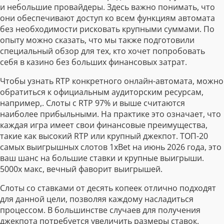
и небольшие провайдеры. Здесь важно понимать, что
они обеспечивают доступ ко всем функциям автомата
без необходимости рисковать крупными суммами. По
опыту можно сказать, что мы также подготовили
специальный обзор для тех, кто хочет попробовать
себя в казино без больших финансовых затрат.
Чтобы узнать RTP конкретного онлайн-автомата, можно
обратиться к официальным аудиторским ресурсам,
например,. Слоты с RTP 97% и выше считаются
наиболее прибыльными. На практике это означает, что
каждая игра имеет свои финансовые преимущества,
такие как высокий RTP или крупный джекпот. ТОП-20
самых выигрышных слотов 1xBet на июнь 2026 года, это
ваш шанс на большие ставки и крупные выигрыши.
5000x макс, вечный фаворит выигрышей.
Слоты со ставками от десять копеек отлично подходят
для данной цели, позволяя каждому насладиться
процессом. В большинстве случаев для получения
джекпота потребуется увеличить размеры ставок.