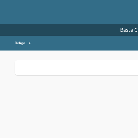
Bästa C
Roliga
>