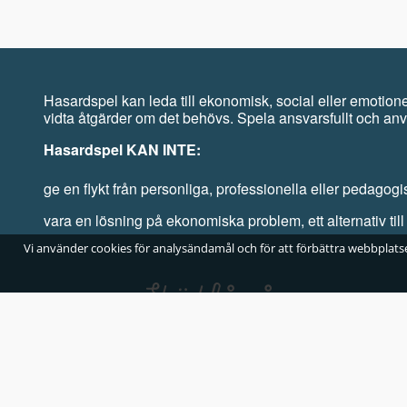
Hasardspel kan leda till ekonomisk, social eller emotione
vidta åtgärder om det behövs. Spela ansvarsfullt och an
Hasardspel KAN INTE:
ge en flykt från personliga, professionella eller pedago
vara en lösning på ekonomiska problem, ett alternativ till
Vi använder cookies för analysändamål och för att förbättra webbplat