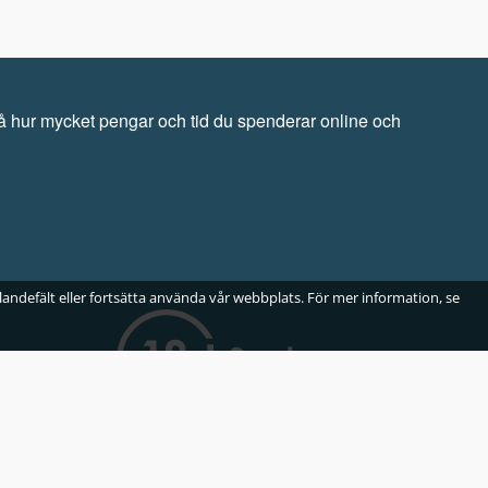
 på hur mycket pengar och tid du spenderar online och
defält eller fortsätta använda vår webbplats. För mer information, se