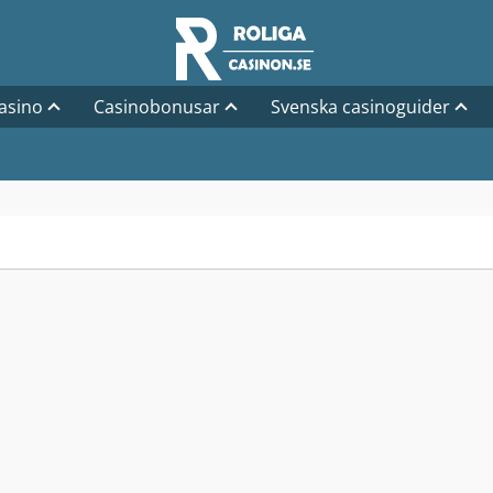
asino
Casinobonusar
Svenska casinoguider