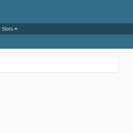
Slots