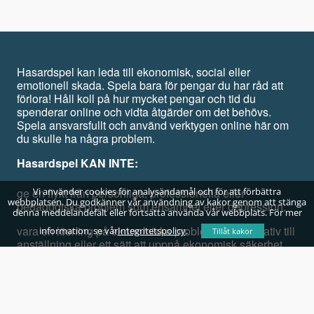
Hasardspel kan leda till ekonomisk, social eller
emotionell skada. Spela bara för pengar du har råd att
förlora! Håll koll på hur mycket pengar och tid du
spenderar online och vidta åtgärder om det behövs.
Spela ansvarsfullt och använd verktygen online här om
du skulle ha några problem.
Hasardspel KAN INTE:
ge en flykt från personliga, professionella eller
Vi använder cookies för analysändamål och för att förbättra
webbplatsen. Du godkänner vår användning av kakor genom att stänga
pedagogiska problem som ensamhet eller depression;
denna meddelandefält eller fortsätta använda vår webbplats. För mer
vara en lösning på ekonomiska problem, ett alternativ till
information, se vår
Integritetspolicy
.
Tillåt kakor
anställning eller ett sätt att uppnå ekonomisk säkerhet.