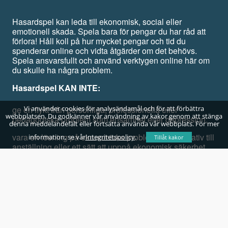
Hasardspel kan leda till ekonomisk, social eller
emotionell skada. Spela bara för pengar du har råd att
förlora! Håll koll på hur mycket pengar och tid du
spenderar online och vidta åtgärder om det behövs.
Spela ansvarsfullt och använd verktygen online här om
du skulle ha några problem.
Hasardspel KAN INTE:
ge en flykt från personliga, professionella eller
Vi använder cookies för analysändamål och för att förbättra
webbplatsen. Du godkänner vår användning av kakor genom att stänga
pedagogiska problem som ensamhet eller depression;
denna meddelandefält eller fortsätta använda vår webbplats. För mer
vara en lösning på ekonomiska problem, ett alternativ till
information, se vår
Integritetspolicy
.
Tillåt kakor
anställning eller ett sätt att uppnå ekonomisk säkerhet.
Spela för skojs skull, inte för att vinna