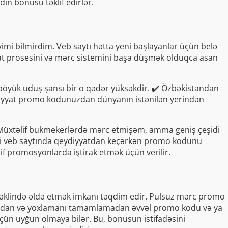
din bonusu təklif edirlər.
imi bilmirdim. Veb saytı hətta yeni başlayanlar üçün belə
at prosesini və mərc sistemini başa düşmək olduqca asan
a, böyük uduş şansı bir o qədər yüksəkdir. ✔️ Özbəkistandan
ydiyyat promo kodunuzdan dünyanın istənilən yerindən
. Müxtəlif bukmekerlərdə mərc etmişəm, amma geniş çeşidi
əsmi veb saytında qeydiyyatdan keçərkən promo kodunu
if promosyonlarda iştirak etmək üçün verilir.
 şəklində əldə etmək imkanı təqdim edir. Pulsuz mərc promo
urmadan və yoxlamanı tamamlamadan əvvəl promo kodu və ya
çün uyğun olmaya bilər. Bu, bonusun istifadəsini