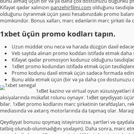
Bunu almaq üçün bir və ya daha çox dostunuzu bugünkü pro
Kifayət qədər xalınızın
panzehirfilmi.com
olduğunu təsdiqləd
olduğunu öyrənmək üçün şəxsi hesabınızdakı promo balansı
mümkündür. Bonus xalları, mərc edənlərin mərc şirkəti ilə qa
1xbet üçün promo kodları tapın.
Uzun müddət onu necə və harada düzgün daxil edəcəy
Veb saytda alınan promo koddan istifadə etmək daha s
Kifayət qədər promosyon kodunuz olduğunu təsdiqlədi
1xBet promo kodundan istifadə etmək üçün təsdiqlə
Promo kodunu daxil etmək üçün sadəcə formada edin; a
Bunu əldə etmək üçün (bir və ya daha çox dostunuzu də
1xBet kazino və virtual oyun xüsusiyyətləri
aksiyalarında mükafat rolunu oynayır. 1xBet qeydiyyatı üçün
bilər. 1xBet promo kodlarını mərc şirkətinin tərəfdaşları, 
mediasında və axtarış motorlarında da tapmaq olar. Maraql
Qeydiyyat bonusu qoymaq istəyirsinizsə, şərtləri və qaydala
tətbiq olunub-olunmadığını yoxlayın). Daha sonra, mərc etm