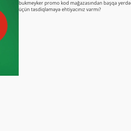
bukmeyker promo kod mağazasından başqa yerdə a
üçün təsdiqləməyə ehtiyacınız varmı?