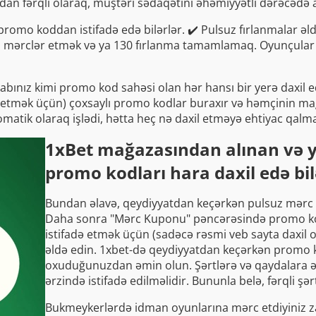
dan fərqli olaraq, müştəri sədaqətini əhəmiyyətli dərəcədə art
promo koddan istifadə edə bilərlər. ✔️ Pulsuz fırlanmalar 
 mərclər etmək və ya 130 fırlanma tamamlamaq. Oyunçular 
ınız kimi promo kod sahəsi olan hər hansı bir yerə daxil ed
 etmək üçün) çoxsaylı promo kodlar buraxır və həmçinin ma
atik olaraq işlədi, hətta heç nə daxil etməyə ehtiyac qalma
1xBet mağazasından alınan və y
promo kodları hara daxil edə bi
Bundan əlavə, qeydiyyatdan keçərkən pulsuz mərc k
Daha sonra "Mərc Kuponu" pəncərəsində promo kod
istifadə etmək üçün (sadəcə rəsmi veb sayta daxil o
əldə edin. 1xbet-də qeydiyyatdan keçərkən promo kod
oxuduğunuzdan əmin olun. Şərtlərə və qaydalara ə
ərzində istifadə edilməlidir. Bununla belə, fərqli ş
Bukmeykerlərdə idman oyunlarına mərc etdiyiniz za