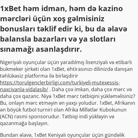
1xBet həm idman, həm də kazino
mərcləri üçün xoş gəlmisiniz
bonusları təklif edir ki, bu da əlavə
balansla bazarları və ya slotları
sınamağı asanlaşdırır.
Nigeriyalı oyunçular üçün yaradılmış lisenziyalı və etibarlı
bukmeker şirkəti olan 1xBet, ehtirasınızı dilinizdə danışan
təhlükəsiz platforma ilə birləşdirir
https://torulgenclerbirligi.com/turkiyeli-mutexessis-
naxcivanla-vidalasib/
. Daha çox imkan, daha çox mərc və
daha çox qazanc. Niyə 1xBet mərc tətbiqini yükləməlisiniz?
Bu, onlayn mərc etməyin ən yaxşı yoludur. 1xBet, Afrikanın
ən böyük futbol turniri olan Afrika Millətlər Kubokunun
(ACN) rəsmi sponsorudur. Tətbiqi indi yükləyin və
qazanmağa başlayın.
Bundan əlavə, 1xBet Keniyalı oyunçular üçün gündəlik