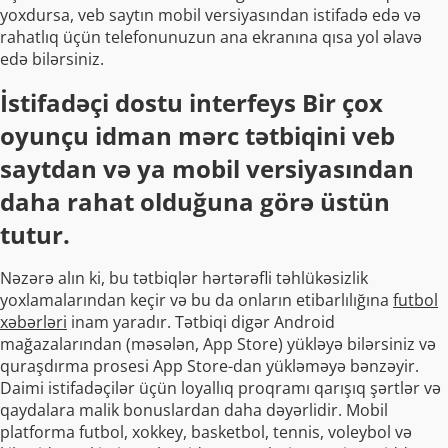
yoxdursa, veb saytın mobil versiyasından istifadə edə və
rahatlıq üçün telefonunuzun ana ekranına qısa yol əlavə
edə bilərsiniz.
İstifadəçi dostu interfeys Bir çox
oyunçu idman mərc tətbiqini veb
saytdan və ya mobil versiyasından
daha rahat olduğuna görə üstün
tutur.
Nəzərə alın ki, bu tətbiqlər hərtərəfli təhlükəsizlik
yoxlamalarından keçir və bu da onların etibarlılığına
futbol
xəbərləri
inam yaradır. Tətbiqi digər Android
mağazalarından (məsələn, App Store) yükləyə bilərsiniz və
quraşdırma prosesi App Store-dan yükləməyə bənzəyir.
Daimi istifadəçilər üçün loyallıq proqramı qarışıq şərtlər və
qaydalara malik bonuslardan daha dəyərlidir. Mobil
platforma futbol, ​​xokkey, basketbol, ​​tennis, voleybol və