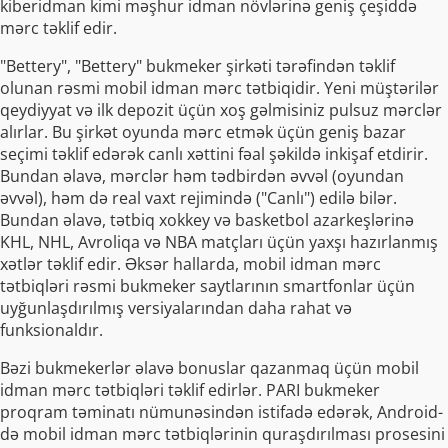
kiberidman kimi məşhur idman növlərinə geniş çeşiddə
mərc təklif edir.
"Bettery", "Bettery" bukmeker şirkəti tərəfindən təklif
olunan rəsmi mobil idman mərc tətbiqidir. Yeni müştərilər
qeydiyyat və ilk depozit üçün xoş gəlmisiniz pulsuz mərclər
alırlar. Bu şirkət oyunda mərc etmək üçün geniş bazar
seçimi təklif edərək canlı xəttini fəal şəkildə inkişaf etdirir.
Bundan əlavə, mərclər həm tədbirdən əvvəl (oyundan
əvvəl), həm də real vaxt rejimində ("Canlı") edilə bilər.
Bundan əlavə, tətbiq xokkey və basketbol azarkeşlərinə
KHL, NHL, Avroliqa və NBA matçları üçün yaxşı hazırlanmış
xətlər təklif edir. Əksər hallarda, mobil idman mərc
tətbiqləri rəsmi bukmeker saytlarının smartfonlar üçün
uyğunlaşdırılmış versiyalarından daha rahat və
funksionaldır.
Bəzi bukmekerlər əlavə bonuslar qazanmaq üçün mobil
idman mərc tətbiqləri təklif edirlər. PARI bukmeker
proqram təminatı nümunəsindən istifadə edərək, Android-
də mobil idman mərc tətbiqlərinin quraşdırılması prosesini