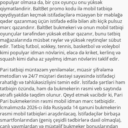
populyar olmasa da, bir çox oyunçu onu yüksək
qiymətləndirir. BaltBet promo kodu ilə mobil tətbiqə
qeydiyyatdan keçmək istifadəçilərə müəyyən bir məbləğə
qədər qazanmaq üçün istifadə edilə bilən altı kiçik pulsuz
mərc qazandırır. BaltBet bukmekeri və onun mobil tətbiqi
oyunçular tərəfindən yüksək etibar qazanır, bunu tətbiq
mağazalarında müsbət rəylər və yüksək reytinqlər sübut
edir. Tətbiq futbol, ​​xokkey, tennis, basketbol və voleybol
kimi populyar idman növlərini, eləcə də kriket, kerlinq və
squash kimi daha az yayılmış idman növlərini təklif edir.
Pari tətbiqi müntəzəm yeniləmələr, müasir şifrələmə
metodları və 24/7 müştəri dəstəyi sayəsində istifadəçi
rahatlığı və təhlükəsizliyini təmin edir. İstifadə şərtləri həm
tətbiqin özündə, həm də bukmekerin rəsmi veb saytında
ətraflı şəkildə təqdim olunur. Qeyd etmək vacibdir ki, Pari
Pari bukmekerinin rəsmi mobil idman mərc tətbiqidir.
İcmalımızda 2026-cı ildə Rusiyada 14 qanuni bukmekerin
rəsmi mobil tətbiqləri araşdırılacaq. İstifadəçilər birbaşa
smartfonlarından (geniş çeşidli tədbirlərə daxil olmaqla),
canlı yayımlardan və müxtəlif bukmeker bonuslarından