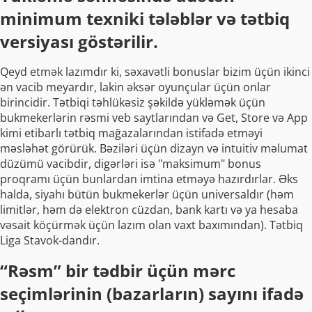
minimum texniki tələblər və tətbiq
versiyası göstərilir.
Qeyd etmək lazımdır ki, səxavətli bonuslar bizim üçün ikinci
ən vacib meyardır, lakin əksər oyunçular üçün onlar
birincidir. Tətbiqi təhlükəsiz şəkildə yükləmək üçün
bukmekerlərin rəsmi veb saytlarından və Get, Store və App
kimi etibarlı tətbiq mağazalarından istifadə etməyi
məsləhət görürük. Bəziləri üçün dizayn və intuitiv məlumat
düzümü vacibdir, digərləri isə "maksimum" bonus
proqramı üçün bunlardan imtina etməyə hazırdırlar. Əks
halda, siyahı bütün bukmekerlər üçün universaldır (həm
limitlər, həm də elektron cüzdan, bank kartı və ya hesaba
vəsait köçürmək üçün lazım olan vaxt baxımından). Tətbiq
Liga Stavok-dandır.
“Rəsm” bir tədbir üçün mərc
seçimlərinin (bazarların) sayını ifadə