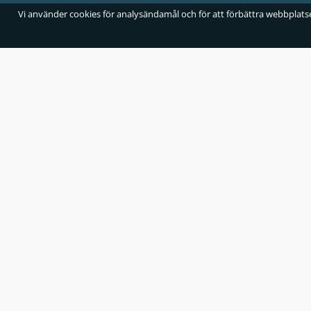
Vi använder cookies för analysändamål och för att förbättra webbplat
Spela för skojs skull, inte för att vinna
Affiliate-avslöjande:
När läsare spelar på onlinekasinon som granskas på vår
tjänstekommissioner som stöder vårt arbete. Det betyder 
kasinoperatörer genom länkar på våra sidor direkt stöde