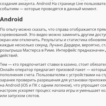
создания аккаунта. Android На странице Live пользоват
событиям — которые проводятся в данный момент.
Android
По опыту можно сказать, что справа отображается пря
соревнований. Это видео можно заменить другим досту
экран или отключить. Результаты и статистика обновл
каждые несколько секунд. Лучано Дардери, вероятно, с
розыгрыша Мастерса в Риме. Интерфейс предназначен д
действий.
Тем — кто предпочитает ставки в казино, стоит обязате
Онлайн оператор предлагает призовой пакет — которы
пополнения счета. Пользователям с устройствами на ст
заранее проверить разрешения для установки приложен
на Android (iOS и ПК с одним логином), что упрощает с
настроек ускоряет процесс начала игры и уменьшает к
или запуском слотов.