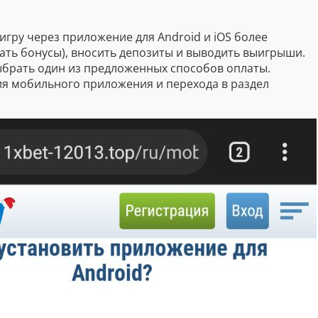
гру через приложение для Android и iOS более
ать бонусы), вносить депозиты и выводить выигрыши.
выбрать один из предложенных способов оплаты.
ния мобильного приложения и перехода в раздел