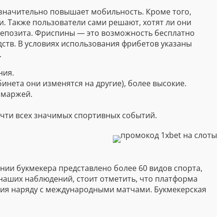
 значительно повышает мобильность. Кроме того,
. Также пользователи сами решают, хотят ли они
депозита. Фриспины — это возможность бесплатно
ств. В условиях использования фрибетов указаны
.
ния.
инета они изменятся на другие), более высокие.
 маржей.
очти всех значимых спортивных событий.
нии букмекера представлено более 60 видов спорта,
 наших наблюдений, стоит отметить, что платформа
ния наряду с международными матчами. Букмекерская