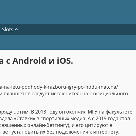
Slots
с Android и iOS.
tika-na-letu-podhody-k-razboru-igry-po-hodu-matcha/
 и планшетов следует исключительно с официального
яду с этим, В 2013 году он окончил МГУ на факультете
дела «Ставки» в спортивных медиа. А с 2019 года стал
вящённых онлайн-беттингу), и его цитируют в
ает установить их без подключения к интернету.