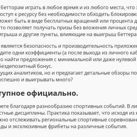
етторам играть в любое время и из любого места, что
ступ к ресурсу без необходимости обходить блокировки
может быть в виде бесплатных вращений или процента 
то позволяет получать призы без вложения личных сред
игрыша и другие пункты, влияющие на выигрыш беттера
 является безопасность и производительность приложе
дите одни коэффициенты (а после выхода из личного каб
но найти предложения с минимальной или даже нулевой
 бездепозитный бонус.
дущих аналитиков, но и предлагает детальные обзоры п
 успешно и выигрывать много?
тупное официально.
нете благодаря разнообразию спортивных событий. В ли
стные дисциплины. Практика показывает, что исходя из
можно отслеживать региональные спортивные соревнова
оды и эксклюзивные фрибеты на различные события.