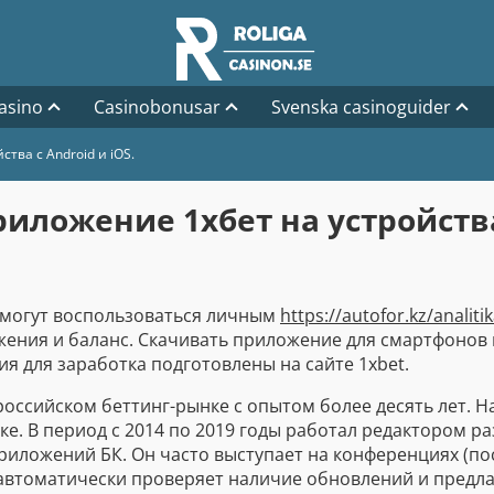
asino
Casinobonusar
Svenska casinoguider
тва с Android и iOS.
иложение 1хбет на устройства 
и могут воспользоваться личным
https://autofor.kz/anali
жения и баланс. Скачивать приложение для смартфонов
ия для заработка подготовлены на сайте 1xbet.
ссийском беттинг-рынке с опытом более десять лет. Нар
. В период с 2014 по 2019 годы работал редактором раз
ложений БК. Он часто выступает на конференциях (пос
автоматически проверяет наличие обновлений и предлаг