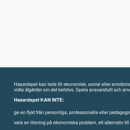
Hasardspel kan leda till ekonomisk, social eller emotione
vidta åtgärder om det behövs. Spela ansvarsfullt och an
Hasardspel KAN INTE:
ge en flykt från personliga, professionella eller pedago
vara en lösning på ekonomiska problem, ett alternativ till