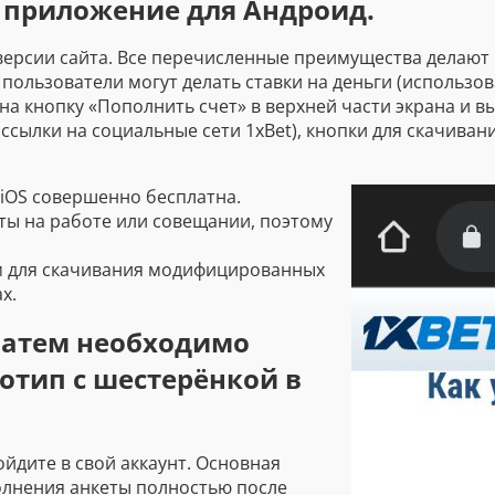
е приложение для Андроид.
ерсии сайта. Все перечисленные преимущества делают и
ользователи могут делать ставки на деньги (использов
на кнопку «Пополнить счет» в верхней части экрана и 
ссылки на социальные сети 1xBet), кнопки для скачива
 iOS совершенно бесплатна.
ы на работе или совещании, поэтому
м для скачивания модифицированных
х.
 Затем необходимо
готип с шестерёнкой в
ойдите в свой аккаунт. Основная
олнения анкеты полностью после