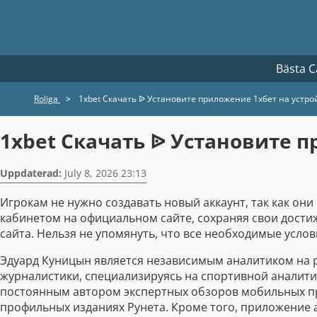
Bästa C
Roliga
>
1xbet Скачать ᐉ Установите приложение 1хбет на устройс
1xbet Скачать ᐉ Установите пр
Uppdaterad:
July 8, 2026 23:13
Игрокам не нужно создавать новый аккаунт, так как он
кабинетом на официальном сайте, сохраняя свои дости
сайта.
Нельзя не упомянуть, что все необходимые услов
Эдуард Куницын является независимым аналитиком на ро
журналистики, специализируясь на спортивной аналитике
постоянным автором экспертных обзоров мобильных при
профильных изданиях Рунета. Кроме того, приложение 