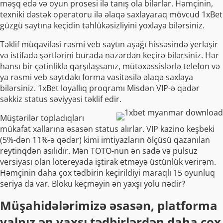
məşq edə və oyun prosesi ilə tanış ola bilərlər. Həmçinin,
texniki dəstək operatoru ilə əlaqə saxlayaraq mövcud 1xBet
güzgü saytına keçidin təhlükəsizliyini yoxlaya bilərsiniz.
Təklif müqaviləsi rəsmi veb saytın aşağı hissəsində yerləşir
və istifadə şərtlərini burada nəzərdən keçirə bilərsiniz. Hər
hansı bir çətinliklə qarşılaşsanız, mütəxəssislərlə telefon və
ya rəsmi veb saytdakı forma vasitəsilə əlaqə saxlaya
bilərsiniz. 1xBet loyallıq proqramı Misdən VIP-ə qədər
səkkiz status səviyyəsi təklif edir.
Müştərilər topladıqları
mükafat xallarına əsasən status alırlar. VIP kazino keşbeki
(5%-dən 11%-ə qədər) kimi imtiyazların ölçüsü qazanılan
reytinqdən asılıdır. Mən TOTO-nun ən sadə və pulsuz
versiyası olan lotereyada iştirak etməyə üstünlük verirəm.
Həmçinin daha çox tədbirin keçirildiyi maraqlı 15 oyunluq
seriya da var. Bloku keçməyin ən yaxşı yolu nədir?
Müşahidələrimizə əsasən, platforma
yalnız ən yaxşı tədbirlərdən daha çox