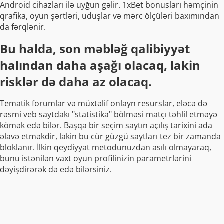
Android cihazları ilə uyğun gəlir. 1xBet bonusları həmçinin
qrafika, oyun şərtləri, uduşlar və mərc ölçüləri baxımından
da fərqlənir.
Bu halda, son məbləğ qalibiyyət
halından daha aşağı olacaq, lakin
risklər də daha az olacaq.
Tematik forumlar və müxtəlif onlayn resurslar, eləcə də
rəsmi veb saytdakı "statistika" bölməsi matçı təhlil etməyə
kömək edə bilər. Başqa bir seçim saytın açılış tarixini ada
əlavə etməkdir, lakin bu cür güzgü saytları tez bir zamanda
bloklanır. İlkin qeydiyyat metodunuzdan asılı olmayaraq,
bunu istənilən vaxt oyun profilinizin parametrlərini
dəyişdirərək də edə bilərsiniz.