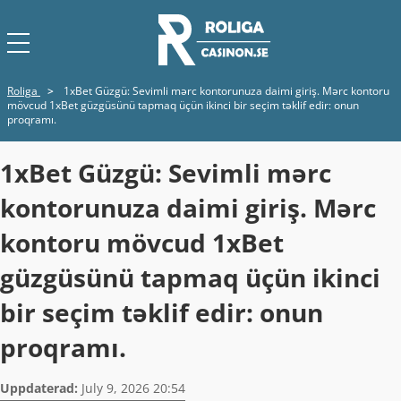
Roliga
>
1xBet Güzgü: Sevimli mərc kontorunuza daimi giriş. Mərc kontoru
mövcud 1xBet güzgüsünü tapmaq üçün ikinci bir seçim təklif edir: onun
proqramı.
1xBet Güzgü: Sevimli mərc
kontorunuza daimi giriş. Mərc
kontoru mövcud 1xBet
güzgüsünü tapmaq üçün ikinci
bir seçim təklif edir: onun
proqramı.
Uppdaterad:
July 9, 2026 20:54