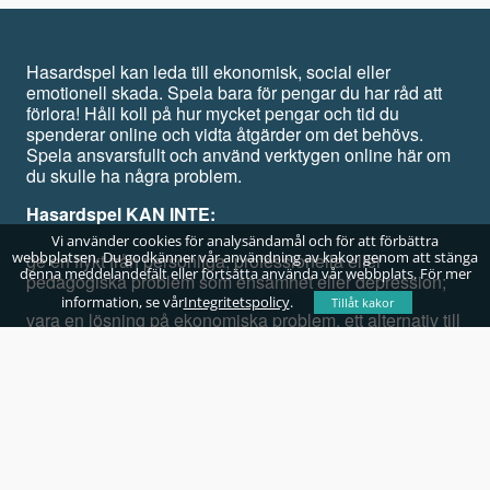
Hasardspel kan leda till ekonomisk, social eller
emotionell skada. Spela bara för pengar du har råd att
förlora! Håll koll på hur mycket pengar och tid du
spenderar online och vidta åtgärder om det behövs.
Spela ansvarsfullt och använd verktygen online här om
du skulle ha några problem.
Hasardspel KAN INTE:
Vi använder cookies för analysändamål och för att förbättra
webbplatsen. Du godkänner vår användning av kakor genom att stänga
ge en flykt från personliga, professionella eller
denna meddelandefält eller fortsätta använda vår webbplats. För mer
pedagogiska problem som ensamhet eller depression;
information, se vår
Integritetspolicy
.
Tillåt kakor
vara en lösning på ekonomiska problem, ett alternativ till
anställning eller ett sätt att uppnå ekonomisk säkerhet.