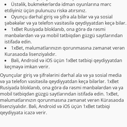
Üstəlik, bukmekerlərdə idman oyunlarına mərc
etdiyiniz üçün pulunuzu riskə atırsınız.
Oyunçu dərhal giriş və şifrə ala bilər və ya sosial
şəbəkələr və ya telefon vasitəsilə qeydiyyatdan keçə bilər.
1xBet Rusiyada bloklanıb, ona görə də rəsmi
mənbələrdən və ya mobil tətbiqdən güzgü saytlarından
istifadə edin.
1xBet, məlumatlarınızın qorunmasına zəmanət verən
Kurasaoda lisenziyalıdır.
Bəli, Android və iOS üçün 1xBet tətbiqi qeydiyyatdan
keçməyə imkan verir.
Oyunçular giriş və şifrələrini dərhal ala və ya sosial media
və ya telefon vasitəsilə qeydiyyatdan keçə bilərlər. 1xBet
Rusiyada bloklanıb, ona görə də rəsmi mənbələrdən və ya
mobil tətbiqdən güzgü saytlarından istifadə edin. 1xBet,
məlumatlarınızın qorunmasına zəmanət verən Kürasaoda
lisenziyalıdır. Bəli, Android və iOS üçün 1xBet tətbiqi
qeydiyyata icazə verir.