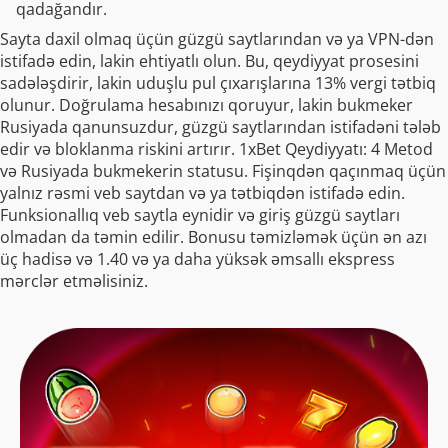
qadağandır.
Sayta daxil olmaq üçün güzgü saytlarından və ya VPN-dən
istifadə edin, lakin ehtiyatlı olun. Bu, qeydiyyat prosesini
sadələşdirir, lakin uduşlu pul çıxarışlarına 13% vergi tətbiq
olunur. Doğrulama hesabınızı qoruyur, lakin bukmeker
Rusiyada qanunsuzdur, güzgü saytlarından istifadəni tələb
edir və bloklanma riskini artırır. 1xBet Qeydiyyatı: 4 Metod
və Rusiyada bukmekerin statusu. Fişinqdən qaçınmaq üçün
yalnız rəsmi veb saytdan və ya tətbiqdən istifadə edin.
Funksionallıq veb saytla eynidir və giriş güzgü saytları
olmadan da təmin edilir. Bonusu təmizləmək üçün ən azı
üç hadisə və 1.40 və ya daha yüksək əmsallı ekspress
mərclər etməlisiniz.