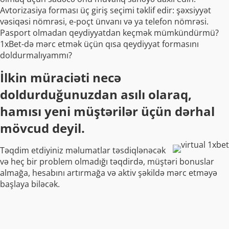
Avtorizasiya forması üç giriş seçimi təklif edir: şəxsiyyət
vəsiqəsi nömrəsi, e-poçt ünvanı və ya telefon nömrəsi.
Pasport olmadan qeydiyyatdan keçmək mümkündürmü?
1xBet-də mərc etmək üçün qısa qeydiyyat formasını
doldurmalıyammı?
İlkin müraciəti necə
doldurduğunuzdan asılı olaraq,
hamısı yeni müştərilər üçün dərhal
mövcud deyil.
Təqdim etdiyiniz məlumatlar təsdiqlənəcək
və heç bir problem olmadığı təqdirdə, müştəri bonuslar
almağa, hesabını artırmağa və aktiv şəkildə mərc etməyə
başlaya biləcək.