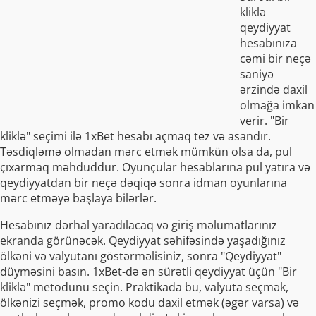
kliklə
qeydiyyat
hesabınıza
cəmi bir neçə
saniyə
ərzində daxil
olmağa imkan
verir. "Bir
kliklə" seçimi ilə 1xBet hesabı açmaq tez və asandır.
Təsdiqləmə olmadan mərc etmək mümkün olsa da, pul
çıxarmaq məhduddur. Oyunçular hesablarına pul yatıra və
qeydiyyatdan bir neçə dəqiqə sonra idman oyunlarına
mərc etməyə başlaya bilərlər.
Hesabınız dərhal yaradılacaq və giriş məlumatlarınız
ekranda görünəcək. Qeydiyyat səhifəsində yaşadığınız
ölkəni və valyutanı göstərməlisiniz, sonra "Qeydiyyat"
düyməsini basın. 1xBet-də ən sürətli qeydiyyat üçün "Bir
kliklə" metodunu seçin. Praktikada bu, valyuta seçmək,
ölkənizi seçmək, promo kodu daxil etmək (əgər varsa) və