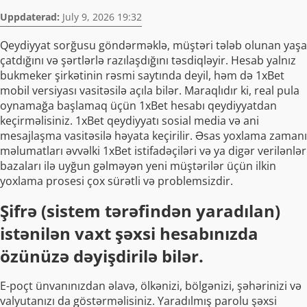
Uppdaterad:
July 9, 2026 19:32
Qeydiyyat sorğusu göndərməklə, müştəri tələb olunan yaşa
çatdığını və şərtlərlə razılaşdığını təsdiqləyir. Hesab yalnız
bukmeker şirkətinin rəsmi saytında deyil, həm də 1xBet
mobil versiyası vasitəsilə açıla bilər. Maraqlıdır ki, real pula
oynamağa başlamaq üçün 1xBet hesabı qeydiyyatdan
keçirməlisiniz. 1xBet qeydiyyatı sosial media və ani
mesajlaşma vasitəsilə həyata keçirilir.
Əsas yoxlama zamanı
məlumatları əvvəlki 1xBet istifadəçiləri və ya digər verilənlər
bazaları ilə uyğun gəlməyən yeni müştərilər üçün ilkin
yoxlama prosesi çox sürətli və problemsizdir.
Şifrə (sistem tərəfindən yaradılan)
istənilən vaxt şəxsi hesabınızda
özünüzə dəyişdirilə bilər.
E-poçt ünvanınızdan əlavə, ölkənizi, bölgənizi, şəhərinizi və
valyutanızı da göstərməlisiniz. Yaradılmış parolu şəxsi