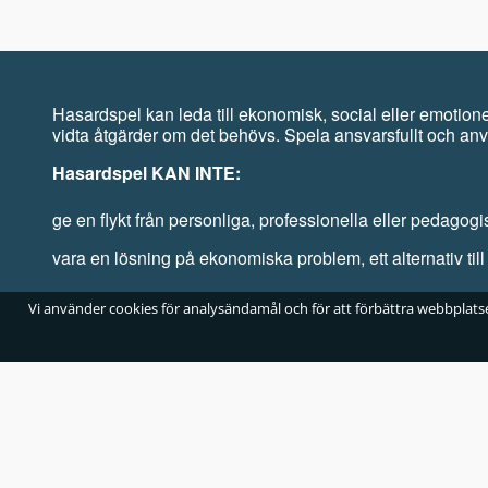
Hasardspel kan leda till ekonomisk, social eller emotione
vidta åtgärder om det behövs. Spela ansvarsfullt och an
Hasardspel KAN INTE:
ge en flykt från personliga, professionella eller pedago
vara en lösning på ekonomiska problem, ett alternativ till
Vi använder cookies för analysändamål och för att förbättra webbplat