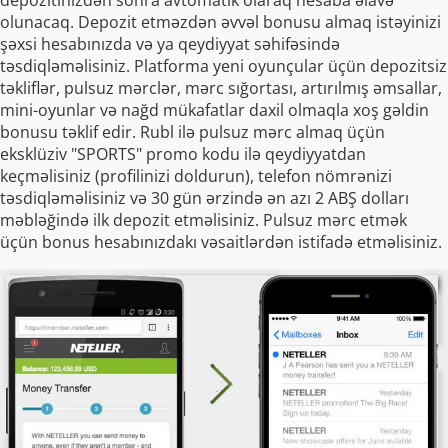
olunacaq. Depozit etməzdən əvvəl bonusu almaq istəyinizi
şəxsi hesabınızda və ya qeydiyyat səhifəsində
təsdiqləməlisiniz. Platforma yeni oyunçular üçün depozitsiz
təkliflər, pulsuz mərclər, mərc sığortası, artırılmış əmsallar,
mini-oyunlar və nağd mükafatlar daxil olmaqla xoş gəldin
bonusu təklif edir. Rubl ilə pulsuz mərc almaq üçün
eksklüziv "SPORTS" promo kodu ilə qeydiyyatdan
keçməlisiniz (profilinizi doldurun), telefon nömrənizi
təsdiqləməlisiniz və 30 gün ərzində ən azı 2 ABŞ dolları
məbləğində ilk depozit etməlisiniz. Pulsuz mərc etmək
üçün bonus hesabınızdakı vəsaitlərdən istifadə etməlisiniz.