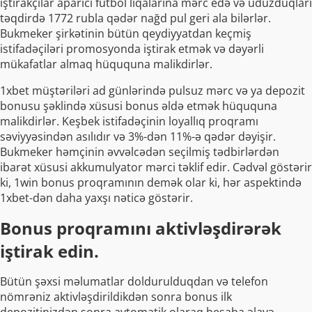
iştirakçılar aparıcı futbol liqalarına mərc edə və uduzduqları
təqdirdə 1772 rubla qədər nağd pul geri ala bilərlər.
Bukmeker şirkətinin bütün qeydiyyatdan keçmiş
istifadəçiləri promosyonda iştirak etmək və dəyərli
mükafatlar almaq hüququna malikdirlər.
1xbet müştəriləri ad günlərində pulsuz mərc və ya depozit
bonusu şəklində xüsusi bonus əldə etmək hüququna
malikdirlər. Keşbek istifadəçinin loyallıq proqramı
səviyyəsindən asılıdır və 3%-dən 11%-ə qədər dəyişir.
Bukmeker həmçinin əvvəlcədən seçilmiş tədbirlərdən
ibarət xüsusi akkumulyator mərci təklif edir. Cədvəl göstərir
ki, 1win bonus proqramının demək olar ki, hər aspektində
1xbet-dən daha yaxşı nəticə göstərir.
Bonus proqramını aktivləşdirərək
iştirak edin.
Bütün şəxsi məlumatlar doldurulduqdan və telefon
nömrəniz aktivləşdirildikdən sonra bonus ilk
depozitinizdən sonra avtomatik olaraq hesaba əlavə