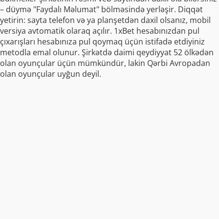
– düymə "Faydalı Məlumat" bölməsində yerləşir. Diqqət
yetirin: sayta telefon və ya planşetdən daxil olsanız, mobil
versiya avtomatik olaraq açılır. 1xBet hesabınızdan pul
çıxarışları hesabınıza pul qoymaq üçün istifadə etdiyiniz
metodla emal olunur. Şirkətdə daimi qeydiyyat 52 ölkədən
olan oyunçular üçün mümkündür, lakin Qərbi Avropadan
olan oyunçular uyğun deyil.