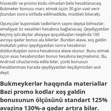
hissəsidir və promo kodu olmadan belə hesablanacaq.
Bukmeker bonusu mərc etmək üçün 30 gün vaxt verir
(bundan sonra istifadə edilmədikdə, müddəti bitəcək).
Oyunçular kupondakı tədbirlərin sayını dəyişə bilməzlər;
əməliyyat öz vəsaitləri hesabına bağlanacaq. Qeydiyyatdan
keçmiş iştirakçılar aksiyaya qoşulduqları təqdirdə 100
avroya qədər bonus ala bilərlər. Bundan əlavə, xoş gəldin
mükafatı yalnız qeydiyyatdan sonra hesabınızı
doldurduqdan sonra hesabınıza əlavə olunur. Bunu etmək
üçün əsas hesabınızdan bonus hesabına keçməlisiniz. Bu,
Android cihazlarında edilə bilər, çünki bonusun
hesablanması harada qeydiyyatdan keçdiyinizdən asılı
deyil.
Bukmeykerlər haqqında materiallar
Bəzi promo kodlar xoş gəldin
bonusunun ölçüsünü standart 125%
əvəzinə 130%-ə qədər artıra bilər.