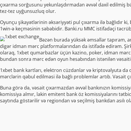
çıxarma sorğusunu yekunlaşdırmadan əvvəl daxil edilmiş büt
tez-tez uyğunsuzluq olur.
Oyunçu şikayətlərinin əksəriyyəti pul çıxarma ilə bağlıdır k
1win-ə keçməsinin səbəbidir. Banki.ru MMC istifadəçi təcrüb
Bəzən burada yüksək əmsallar tapıram, a
digər idman mərc platformalarından da istifadə edirəm. Şirk
olaraq, 1xbet qumarbazlar üçün kazino, poker, idman mərcləri
bundan sonra mərc edən oyun hesabından istənilən vəsaiti çıx
1xbet bank kartları, elektron cüzdanlar və kriptovalyuta da 
mərclərin qəbul edilməsi ilə bağlı problemlər artıb. Vəsait 
Buna görə də, vəsait çıxarmazdan əvvəl bankınızın komissiya
komissiya almır, lakin emitent bank öz komissiyalarını tət
saytında göstərilir və regiondan və seçilmiş bankdan asılı ol