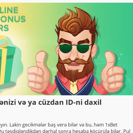
izi və ya cüzdan ID-ni daxil
yın. Lakin gecikmələr baş verə bilər və bu, həm 1xBet
rğu təsdiqləndikdən dərhal sonra hesaba köçürülə bilər. Pul