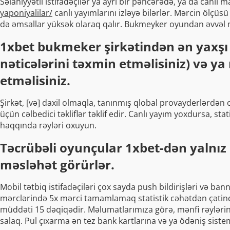
Səlahiyyətli istifadəçilər ya ayrı bir pəncərədə, ya da canlı 
yaponiyalilar/
canlı yayımlarını izləyə bilərlər. Mərcin ölçüs
də əmsallar yüksək olaraq qalır. Bukmeyker oyundan əvvəl mö
1xbet bukmeker şirkətindən ən yaxşı
nəticələrini təxmin etməlisiniz) və 
etməlisiniz.
Şirkət, [və] daxil olmaqla, tanınmış qlobal provayderlərdən 
üçün cəlbedici təkliflər təklif edir. Canlı yayım yoxdursa, s
haqqında rəyləri oxuyun.
Təcrübəli oyunçular 1xbet-dən yalnı
məsləhət görürlər.
Mobil tətbiq istifadəçiləri çox sayda push bildirişləri və b
mərclərində 5x mərci tamamlamaq statistik cəhətdən çətindi
müddəti 15 dəqiqədir. Məlumatlarımıza görə, mənfi rəylərin
salaq. Pul çıxarma ən tez bank kartlarına və ya ödəniş sisteml