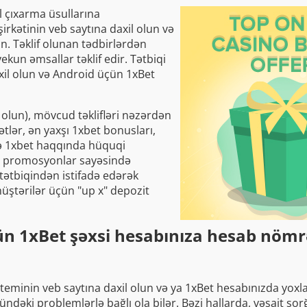
 çıxarma üsullarına
rkətinin veb saytına daxil olun və
n. Təklif olunan tədbirlərdən
kun əmsallar təklif edir. Tətbiqi
xil olun və Android üçün 1xBet
olun), mövcud təklifləri nəzərdən
ətlər, ən yaxşı 1xbet bonusları,
 də 1xbet haqqında hüquqi
əm promosyonlar sayəsində
tətbiqindən istifadə edərək
müştərilər üçün "up x" depozit
n 1xBet şəxsi hesabınıza hesab nömrən
eminin veb saytına daxil olun və ya 1xBet hesabınızda yoxla
ndəki problemlərlə bağlı ola bilər. Bəzi hallarda, vəsait so